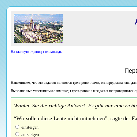
На главную страницы олимпиады
Пер
Напоминаем, что эти задания являются тренировочными, они предназначены для 
Выполненные участниками олимпиады тренировочные задания не проверяются о
Wählen Sie die richtige Antwort. Es gibt nur eine richt
“Wir sollen diese Leute nicht mitnehmen”, sagte der F
einsteigen
aufsteigen