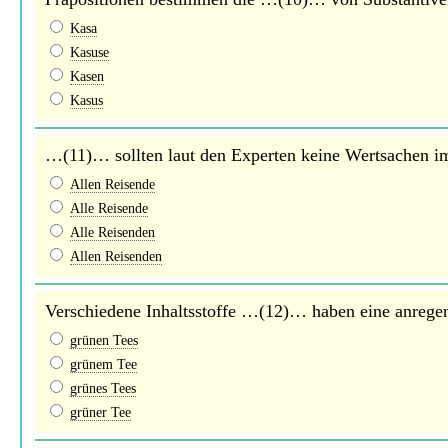
Kasa
Kasuse
Kasen
Kasus
…(11)… sollten laut den Experten keine Wertsachen im
Allen Reisende
Alle Reisende
Alle Reisenden
Allen Reisenden
Verschiedene Inhaltsstoffe …(12)… haben eine anregen
grünen Tees
grünem Tee
grünes Tees
grüner Tee