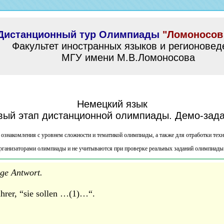
Дистанционный тур Олимпиады
"Ломоносов 
Факультет иностранных языков и регионовед
МГУ имени М.В.Ломоносова
Немецкий язык
вый этап дистанционной олимпиады. Демо-зада
ознакомления с уровнем сложности и тематикой олимпиады, а также для отработки тех
рганизаторами олимпиады и не учитываются при проверке реальных заданий олимпиады
ige Antwort.
ahrer, “sie sollen …(1)…“.