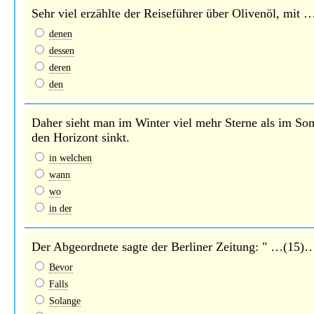
Sehr viel erzählte der Reiseführer über Olivenöl, mi
denen
dessen
deren
den
Daher sieht man im Winter viel mehr Sterne als im Somm
den Horizont sinkt.
in welchen
wann
wo
in der
Der Abgeordnete sagte der Berliner Zeitung: " …(15)… 
Bevor
Falls
Solange