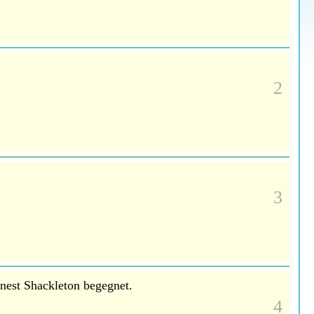
2
3
nest Shackleton begegnet.
4