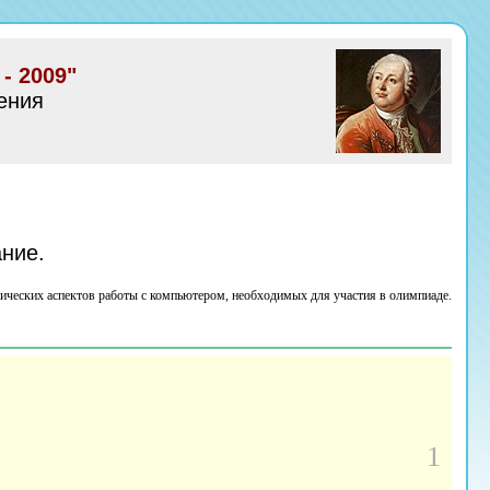
- 2009"
ения
ние.
нических аспектов работы с компьютером, необходимых для участия в олимпиаде.
1