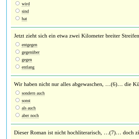
wird
sind
hat
Jetzt zieht sich ein etwa zwei Kilometer breiter Strei
entgegen
gegenüber
gegen
entlang
Wir haben nicht nur alles abgewaschen, …(6)… die K
sondern auch
sonst
als auch
aber noch
Dieser Roman ist nicht hochliterarisch, …(7)… doch zi