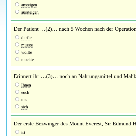
ansteigen
aussteigen
Der Patient …(2)… nach 5 Wochen nach der Operation s
durfte
musste
wollte
mochte
Erinnert ihr …(3)… noch an Nahrungsmittel und Mahlz
Ihnen
euch
uns
sich
Der erste Bezwinger des Mount Everest, Sir Edmund Hi
ist